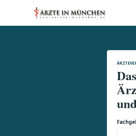
ÄRZTEVE
Das
Ärz
und
Fachge