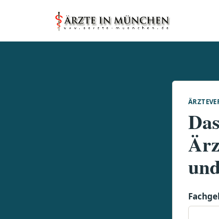
ÄRZTEVE
Das
Ärz
und
Fachge