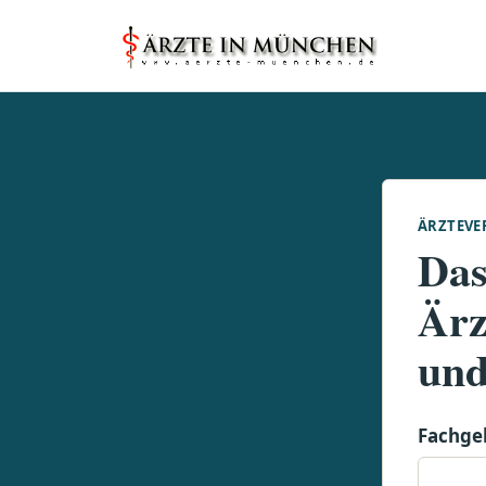
ÄRZTEVE
Das
Ärz
und
Fachge