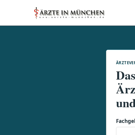
ÄRZTEVE
Das
Ärz
und
Fachge