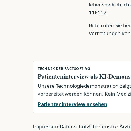
lebensbedrohlicher
116117
.
Bitte rufen Sie b
Vertretungen könn
TECHNIK DER FACTSOFT AG
Patienteninterview als KI-Demons
Unsere Technologiedemonstration zeigt,
vorbereitet werden können. Kein Medizin
Patienteninterview ansehen
Impressum
Datenschutz
Über uns
Für Ärzt